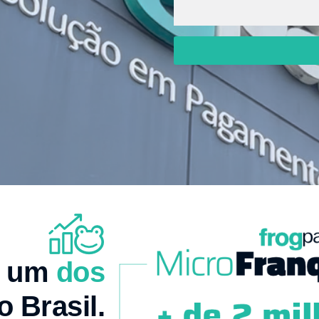
é um
dos
 Brasil.