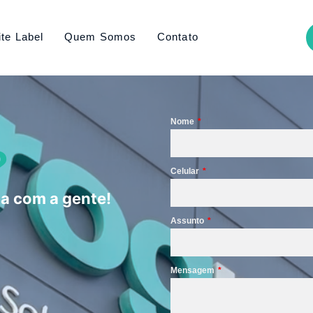
te Label
Quem Somos
Contato
m
Nome
?
Celular
a com a gente!
Assunto
Mensagem