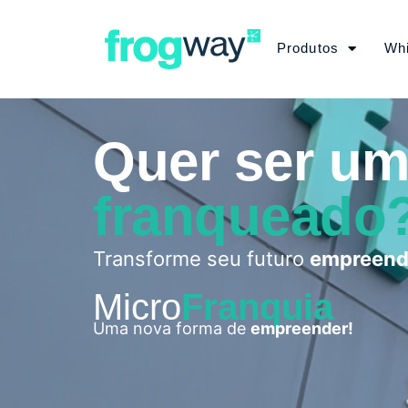
Produtos
Whi
Quer ser u
franqueado
Transforme seu futuro
empreend
Micro
Franquia
Uma nova forma de
empreender!