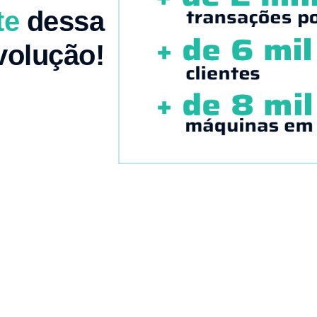
te
dessa
volução!